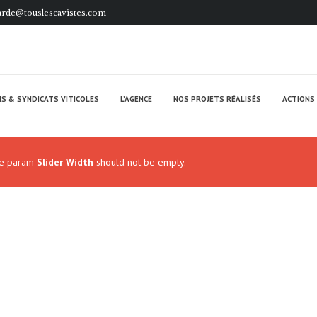
rde@touslescavistes.com
S & SYNDICATS VITICOLES
L’AGENCE
NOS PROJETS RÉALISÉS
ACTIONS 
The param
Slider Width
should not be empty.